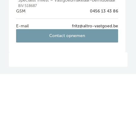
Specialist Invest – Vastgoedmakelaar-bemiddelaar
BIV 518687
GSM
0456 13 43 86
E-mail
fritz@altro-vastgoed.be
Contact opnemen