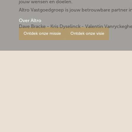
jouw wensen en doelen.
Altro Vastgoedgroep is jouw betrouwbare partner in
Over Altro
Dave Bracke - Kris Dyselinck - Valentin Vanryckeg
Ontdek onze missie
Ontdek onze visie