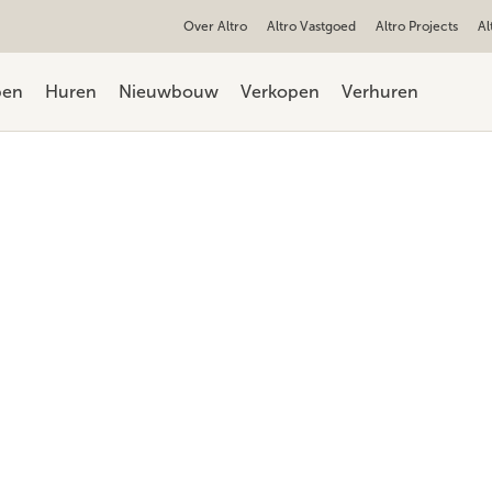
Over Altro
Altro Vastgoed
Altro Projects
Al
pen
Huren
Nieuwbouw
Verkopen
Verhuren