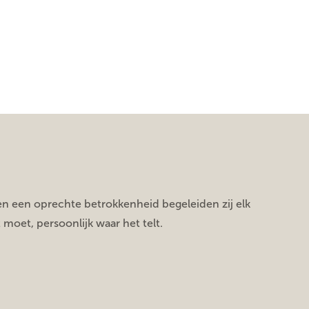
en een oprechte betrokkenheid begeleiden zij elk
moet, persoonlijk waar het telt.