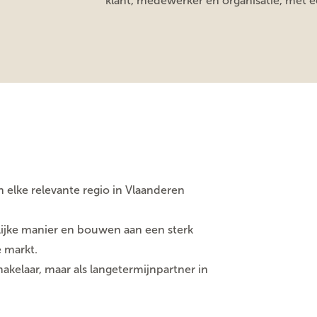
klant, medewerker en organisatie, met e
 elke relevante regio in Vlaanderen
ijke manier en bouwen aan een sterk
e markt.
makelaar, maar als langetermijnpartner in