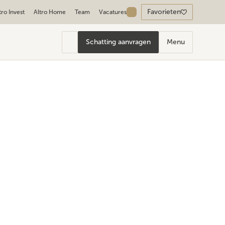
Favorieten
tro Invest
Altro Home
Team
Vacatures
Schatting aanvragen
Menu