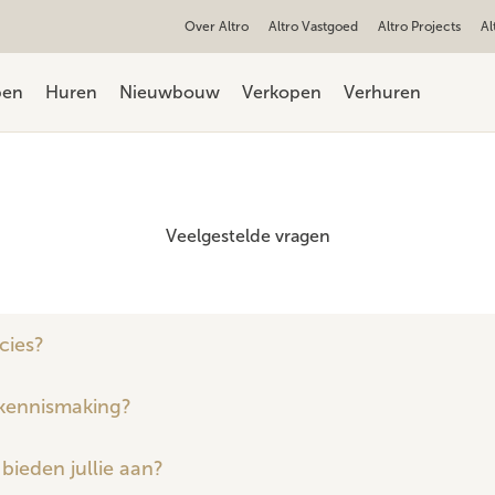
Over Altro
Altro Vastgoed
Altro Projects
Al
pen
Huren
Nieuwbouw
Verkopen
Verhuren
Veelgestelde vragen
cies?
 kennismaking?
bieden jullie aan?