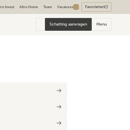
Favorieten
tro Invest
Altro Home
Team
Vacatures
Schatting aanvragen
Menu