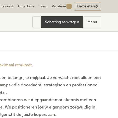
Favorieten
tro Invest
Altro Home
Team
Vacatures
Schatting aanvragen
Menu
ximaal resultaat.
en belangrijke mijlpaal. Je verwacht niet alleen een
 aanpak die doordacht, strategisch en professioneel
tail.
p combineren we diepgaande marktkennis met een
gie. We positioneren jouw eigendom zorgvuldig in
gericht de juiste kopers aan.