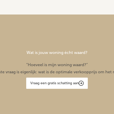
Wat is jouw woning écht waard?
“Hoeveel is mijn woning waard?”
te vraag is eigenlijk:
wat is de optimale verkoopprijs om het 
Vraag een gratis schatting aan