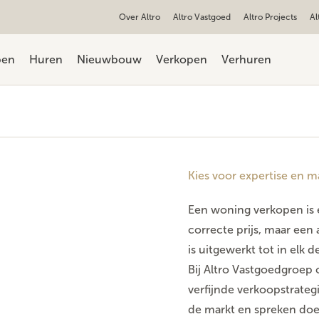
Over Altro
Altro Vastgoed
Altro Projects
Al
pen
Huren
Nieuwbouw
Verkopen
Verhuren
Kies voor expertise en ma
Een woning verkopen is e
correcte prijs, maar een
is uitgewerkt tot in elk de
Bij Altro Vastgoedgroe
verfijnde verkoopstrate
de markt en spreken doel