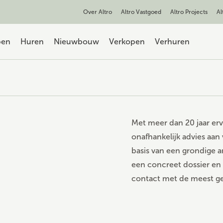
Over Altro
Altro Vastgoed
Altro Projects
Al
pen
Huren
Nieuwbouw
Verkopen
Verhuren
Met meer dan 20 jaar er
onafhankelijk advies aan
basis van een grondige a
een concreet dossier en 
contact met de meest ges