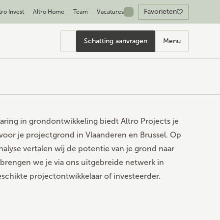
Favorieten
tro Invest
Altro Home
Team
Vacatures
Schatting aanvragen
Menu
varing in grondontwikkeling biedt
Altro Projects
je
 voor je projectgrond in Vlaanderen en Brussel. Op
nalyse vertalen wij de potentie van je grond naar
brengen we je via ons uitgebreide netwerk in
chikte projectontwikkelaar of investeerder.