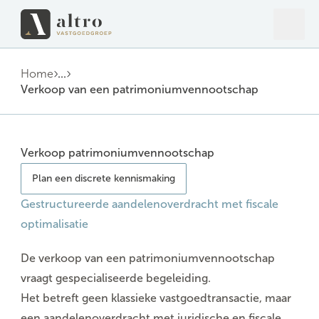
Open 
Close
Home
...
Verkoop van een patrimoniumvennootschap
Verkoop patrimoniumvennootschap
Plan een discrete kennismaking
Gestructureerde aandelenoverdracht met fiscale
optimalisatie
De verkoop van een patrimoniumvennootschap
vraagt
gespecialiseerde
begeleiding.
Het betreft geen klassieke vastgoedtransactie, maar
een aandelenoverdracht met
juridische en fiscale